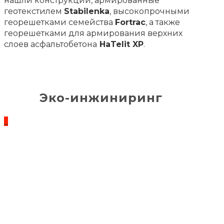
нашли конструкции, армированные
геотекстилем
Stabilenka
, высокопрочными
георешетками семейства
Fortrac
, а также
георешетками для армирования верхних
слоев асфальтобетона
HaTelit XP
.
Эко-инжиниринг
_